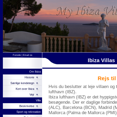
Forside
|
Email os
Ibiza Villas
Om Ibiza
Rejs ti
Historie
Særlige kendetegn
Hvis du beslutter at leje villaen og 
Kort over Ibiza
lufthavn (IBZ).
Vejr
Ibiza lufthavn (IBZ) er det hyppigs
Villa
besøgende. Der er daglige forbindels
Beskrivelse
(ALC), Barcelona (BCN), Madrid (M
Sport og rekreation
Mallorca (Palma de Mallorca (PMI))