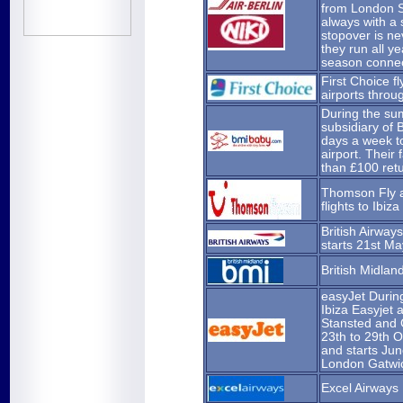
from London S
always with a 
stopover is n
they run all ye
season connect
First Choice f
airports thro
During the su
subsidiary of B
days a week t
airport. Their
than £100 retu
Thomson Fly a
flights to Ibiz
British Airway
starts 21st M
British Midlan
easyJet Durin
Ibiza Easyjet a
Stansted and G
23th to 29th 
and starts Jun
London Gatwi
Excel Airways