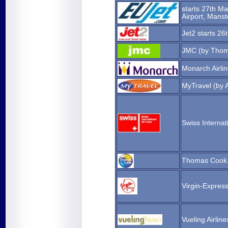
starts 27th Ma
Airport, Mans
Jet2 starts 26
JMC (by Thom
Monarch Airli
MyTravel (by A
Swiss Internat
Thomas Cook A
Virgin-Expres
Vueling Airline