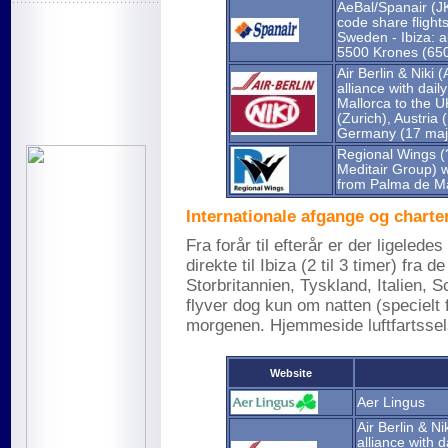
AeBal/Spanair (J
code share flight
Sweden - Ibiza: al
5500 Krones (650
Air Berlin & Niki 
alliance with dail
Mallorca to the U
(Zurich), Austria
Germany (17 majo
Regional Wings (?)
Meditair Group) wil
from Palma de Mal
Internationale afgange og charter
Fra forår til efterår er der ligelede
direkte til Ibiza (2 til 3 timer) fra
Storbritannien, Tyskland, Italien, 
flyver dog kun om natten (specielt f
morgenen. Hjemmeside luftfartsselsk
Website
Aer Lingus
Air Berlin & Ni
alliance with 