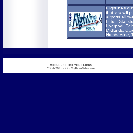
Flightline's qu
that you will p
airports all o
Luton, Stanst
Liverpool, Ed
Midlands, Card
Humberside, T
About us
|
The Villa
|
Links
2004-2013 - © - MyIbizaVilla.com