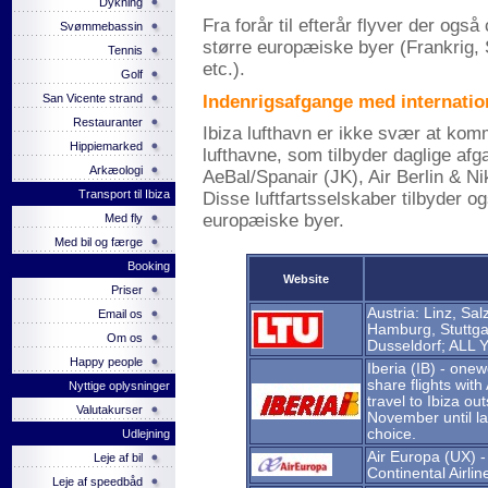
Dykning
Fra forår til efterår flyver der også c
Svømmebassin
større europæiske byer (Frankrig, S
Tennis
etc.).
Golf
Indenrigsafgange med internation
San Vicente strand
Restauranter
Ibiza lufthavn er ikke svær at komm
Hippiemarked
lufthavne, som tilbyder daglige afg
Arkæologi
AeBal/Spanair (JK), Air Berlin & Nik
Transport til Ibiza
Disse luftfartsselskaber tilbyder og
europæiske byer.
Med fly
Med bil og færge
Booking
Website
Priser
Austria: Linz, S
Email os
Hamburg, Stuttgar
Om os
Dusseldorf; AL
Happy people
Iberia (IB) - one
share flights with
Nyttige oplysninger
travel to Ibiza ou
Valutakurser
November until la
choice.
Udlejning
Air Europa (UX) -
Leje af bil
Continental Airlin
Leje af speedbåd